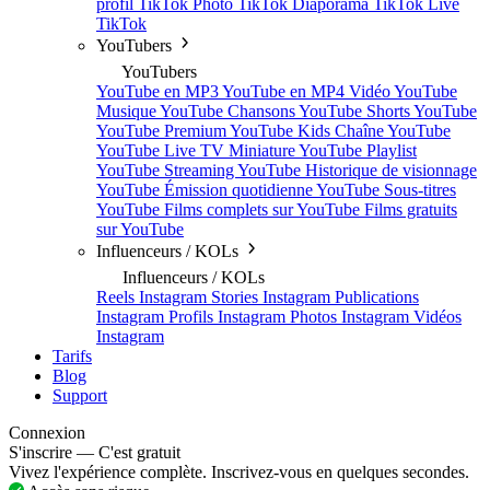
profil TikTok
Photo TikTok
Diaporama TikTok
Live
TikTok
YouTubers
YouTubers
YouTube en MP3
YouTube en MP4
Vidéo YouTube
Musique YouTube
Chansons YouTube
Shorts YouTube
YouTube Premium
YouTube Kids
Chaîne YouTube
YouTube Live TV
Miniature YouTube
Playlist
YouTube
Streaming YouTube
Historique de visionnage
YouTube
Émission quotidienne YouTube
Sous-titres
YouTube
Films complets sur YouTube
Films gratuits
sur YouTube
Influenceurs / KOLs
Influenceurs / KOLs
Reels Instagram
Stories Instagram
Publications
Instagram
Profils Instagram
Photos Instagram
Vidéos
Instagram
Tarifs
Blog
Support
Connexion
S'inscrire — C'est gratuit
Vivez l'expérience complète. Inscrivez-vous en quelques secondes.