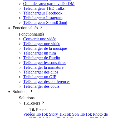
Outil de sauvegarde vidéo DM
Téléchargeur TED Talks
Téléchargeur Facebook
Téléchargeur Instagram
Téléchargeur SoundCloud
Fonctionnalités
Fonctionnalités
Convertir une vidéo
Télécharger une vidéo
Télécharger de la musique
Télécharger un film
Télécharger de l'audio
Télécharger les sous-titres
Télécharger la miniature
Télécharger des clips
Télécharger un GIF
Télécharger des conférences
Télécharger des cours
Solutions
Solutions
TikTokers
TikTokers
Vidéos TikTok
Story TikTok
Son TikTok
Photo de