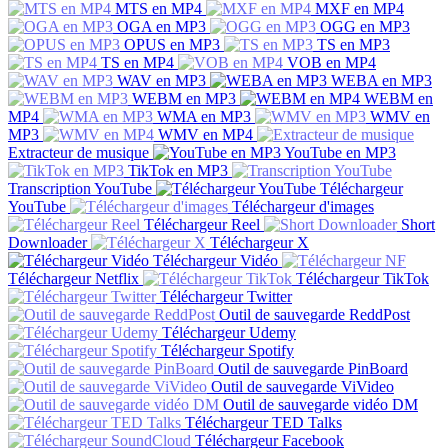
MTS en MP4
MXF en MP4
OGA en MP3
OGG en MP3
OPUS en MP3
TS en MP3
TS en MP4
VOB en MP4
WAV en MP3
WEBA en MP3
WEBM en MP3
WEBM en
MP4
WMA en MP3
WMV en
MP3
WMV en MP4
Extracteur de musique
YouTube en MP3
TikTok en MP3
Transcription YouTube
Téléchargeur
YouTube
Téléchargeur d'images
Téléchargeur Reel
Short
Downloader
Téléchargeur X
Téléchargeur Vidéo
Téléchargeur Netflix
Téléchargeur TikTok
Téléchargeur Twitter
Outil de sauvegarde ReddPost
Téléchargeur Udemy
Téléchargeur Spotify
Outil de sauvegarde PinBoard
Outil de sauvegarde ViVideo
Outil de sauvegarde vidéo DM
Téléchargeur TED Talks
Téléchargeur Facebook