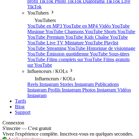
profil TikTok
Photo TikTok
Diaporama TikTok
Live
TikTok
YouTubers
YouTubers
YouTube en MP3
YouTube en MP4
Vidéo YouTube
Musique YouTube
Chansons YouTube
Shorts YouTube
YouTube Premium
YouTube Kids
Chaîne YouTube
YouTube Live TV
Miniature YouTube
Playlist
YouTube
Streaming YouTube
Historique de visionnage
YouTube
Émission quotidienne YouTube
Sous-titres
YouTube
Films complets sur YouTube
Films gratuits
sur YouTube
Influenceurs / KOLs
Influenceurs / KOLs
Reels Instagram
Stories Instagram
Publications
Instagram
Profils Instagram
Photos Instagram
Vidéos
Instagram
Tarifs
Blog
Support
Connexion
S'inscrire — C'est gratuit
Vivez l'expérience complète. Inscrivez-vous en quelques secondes.