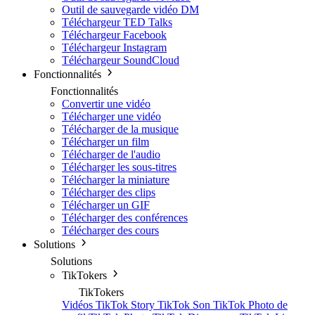
Outil de sauvegarde vidéo DM
Téléchargeur TED Talks
Téléchargeur Facebook
Téléchargeur Instagram
Téléchargeur SoundCloud
Fonctionnalités
Fonctionnalités
Convertir une vidéo
Télécharger une vidéo
Télécharger de la musique
Télécharger un film
Télécharger de l'audio
Télécharger les sous-titres
Télécharger la miniature
Télécharger des clips
Télécharger un GIF
Télécharger des conférences
Télécharger des cours
Solutions
Solutions
TikTokers
TikTokers
Vidéos TikTok
Story TikTok
Son TikTok
Photo de