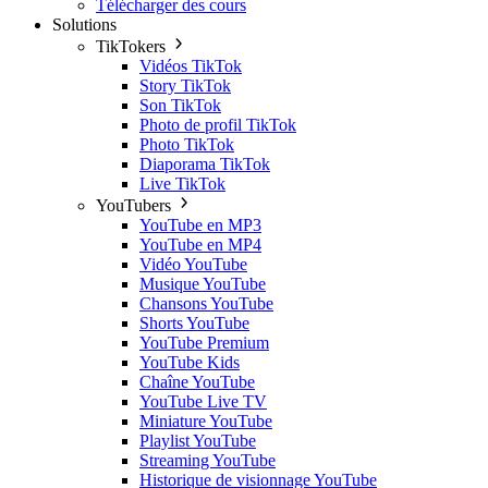
Télécharger des cours
Solutions
TikTokers
Vidéos TikTok
Story TikTok
Son TikTok
Photo de profil TikTok
Photo TikTok
Diaporama TikTok
Live TikTok
YouTubers
YouTube en MP3
YouTube en MP4
Vidéo YouTube
Musique YouTube
Chansons YouTube
Shorts YouTube
YouTube Premium
YouTube Kids
Chaîne YouTube
YouTube Live TV
Miniature YouTube
Playlist YouTube
Streaming YouTube
Historique de visionnage YouTube