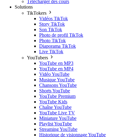
Télécharger des cours
Solutions
TikTokers
Vidéos TikTok
Story TikTok
Son TikTok
Photo de profil TikTok
Photo TikTok
Diaporama TikTok
Live TikTok
YouTubers
YouTube en MP3
YouTube en MP4
Vidéo YouTube
Musique YouTube
Chansons YouTube
Shorts YouTube
YouTube Premium
YouTube Kids
Chaîne YouTube
YouTube Live TV
Miniature YouTube
Playlist YouTube
Streaming YouTube
Historique de visionnage YouTube