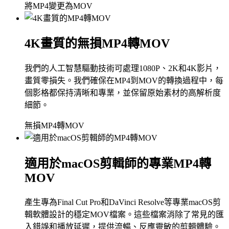
將MP4變更為MOV
4K畫質的無損MP4轉MOV
我們的人工智慧驅動技術可處理1080P、2K和4K影片，
畫質零損失。我們確保在MP4到MOV的轉換過程中，每
個影格都保持清晰和專業，並保留原始素材的高解析度
細節。
無損MP4轉MOV
適用於macOS剪輯師的專業MP4轉
MOV
產生專為Final Cut Pro和DaVinci Resolve等專業macOS剪
輯軟體設計的穩定MOV檔案。這些檔案消除了常見的匯
入錯誤和播放延遲，提供流暢、反應靈敏的剪輯體驗。