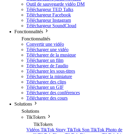
Outil de sauvegarde vidéo DM
Téléchargeur TED Talks
Téléchargeur Facebook
Téléchargeur Instagram
Téléchargeur SoundCloud
Fonctionnalités
Fonctionnalités
Convertir une vidéo
Télécharger une vidéo
Télécharger de la musique
Télécharger un film
Télécharger de l'audio
Télécharger les sous-titres
Télécharger la miniature
Télécharger des clips
Télécharger un GIF
Télécharger des conférences
Télécharger des cours
Solutions
Solutions
TikTokers
TikTokers
Vidéos TikTok
Story TikTok
Son TikTok
Photo de