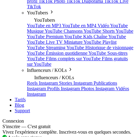
profil TikTok
Photo TikTok
Diaporama TikTok
Live
TikTok
YouTubers
YouTubers
YouTube en MP3
YouTube en MP4
Vidéo YouTube
Musique YouTube
Chansons YouTube
Shorts YouTube
YouTube Premium
YouTube Kids
Chaîne YouTube
YouTube Live TV
Miniature YouTube
Playlist
YouTube
Streaming YouTube
Historique de visionnage
YouTube
Émission quotidienne YouTube
Sous-titres
YouTube
Films complets sur YouTube
Films gratuits
sur YouTube
Influenceurs / KOLs
Influenceurs / KOLs
Reels Instagram
Stories Instagram
Publications
Instagram
Profils Instagram
Photos Instagram
Vidéos
Instagram
Tarifs
Blog
Support
Connexion
S'inscrire — C'est gratuit
Vivez l'expérience complète. Inscrivez-vous en quelques secondes.