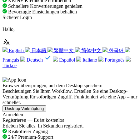
KEINE Kreditkarte erforderlich
Schnellere Konvertierungen genießen
Bevorzugte Einstellungen behalten
Sicherer Login
Hallo,
English
日本語
繁體中文
简体中文
한국어
Français
Deutsch
Español
Italiano
Português
Türkçe
Browser überspringen, auf dem Desktop speichern
Beschleunigen Sie Ihren Workflow. Erstellen Sie eine Desktop-
Verknüpfung für sofortigen Zugriff. Funktioniert wie eine App – nur
schneller.
Desktop-Verknüpfung
Anmelden
Registrieren — Es ist kostenlos
Erleben Sie alles. In Sekunden registriert.
Risikofreier Zugang
24/7 Premium-Support