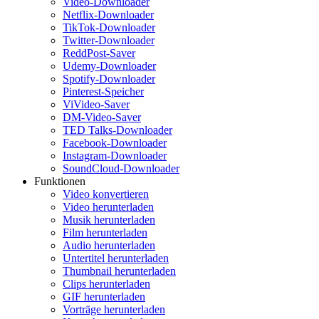
Video-Downloader
Netflix-Downloader
TikTok-Downloader
Twitter-Downloader
ReddPost-Saver
Udemy-Downloader
Spotify-Downloader
Pinterest-Speicher
ViVideo-Saver
DM-Video-Saver
TED Talks-Downloader
Facebook-Downloader
Instagram-Downloader
SoundCloud-Downloader
Funktionen
Video konvertieren
Video herunterladen
Musik herunterladen
Film herunterladen
Audio herunterladen
Untertitel herunterladen
Thumbnail herunterladen
Clips herunterladen
GIF herunterladen
Vorträge herunterladen