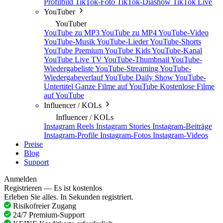
Profilbild
TikTok-Foto
TikTok-Diashow
TikTok Live
YouTuber
YouTuber
YouTube zu MP3
YouTube zu MP4
YouTube-Video
YouTube-Musik
YouTube-Lieder
YouTube-Shorts
YouTube Premium
YouTube Kids
YouTube-Kanal
YouTube Live TV
YouTube-Thumbnail
YouTube-
Wiedergabeliste
YouTube-Streaming
YouTube-
Wiedergabeverlauf
YouTube Daily Show
YouTube-
Untertitel
Ganze Filme auf YouTube
Kostenlose Filme
auf YouTube
Influencer / KOLs
Influencer / KOLs
Instagram Reels
Instagram Stories
Instagram-Beiträge
Instagram-Profile
Instagram-Fotos
Instagram-Videos
Preise
Blog
Support
Anmelden
Registrieren — Es ist kostenlos
Erleben Sie alles. In Sekunden registriert.
Risikofreier Zugang
24/7 Premium-Support