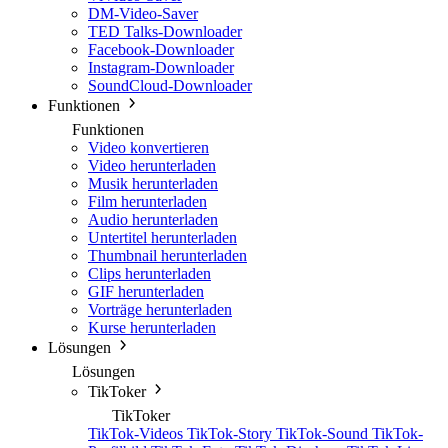
DM-Video-Saver
TED Talks-Downloader
Facebook-Downloader
Instagram-Downloader
SoundCloud-Downloader
Funktionen
Funktionen
Video konvertieren
Video herunterladen
Musik herunterladen
Film herunterladen
Audio herunterladen
Untertitel herunterladen
Thumbnail herunterladen
Clips herunterladen
GIF herunterladen
Vorträge herunterladen
Kurse herunterladen
Lösungen
Lösungen
TikToker
TikToker
TikTok-Videos
TikTok-Story
TikTok-Sound
TikTok-