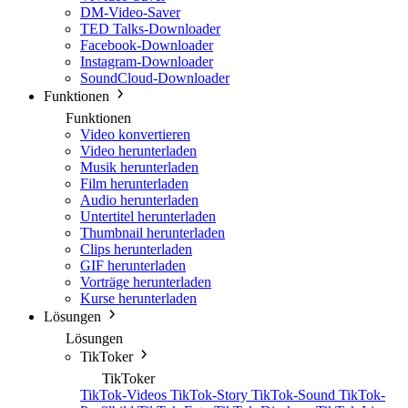
DM-Video-Saver
TED Talks-Downloader
Facebook-Downloader
Instagram-Downloader
SoundCloud-Downloader
Funktionen
Funktionen
Video konvertieren
Video herunterladen
Musik herunterladen
Film herunterladen
Audio herunterladen
Untertitel herunterladen
Thumbnail herunterladen
Clips herunterladen
GIF herunterladen
Vorträge herunterladen
Kurse herunterladen
Lösungen
Lösungen
TikToker
TikToker
TikTok-Videos
TikTok-Story
TikTok-Sound
TikTok-