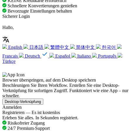
KEINE Kreditkarte erforderlich
Schnellere Konvertierungen genießen
Bevorzugte Einstellungen behalten
Sicherer Login
Hallo,
English
日本語
繁體中文
简体中文
한국어
Français
Deutsch
Español
Italiano
Português
Türkçe
Browser überspringen, auf dem Desktop speichern
Beschleunigen Sie Ihren Workflow. Erstellen Sie eine Desktop-
Verknüpfung für sofortigen Zugriff. Funktioniert wie eine App – nur
schneller.
Desktop-Verknüpfung
Anmelden
Registrieren — Es ist kostenlos
Erleben Sie alles. In Sekunden registriert.
Risikofreier Zugang
24/7 Premium-Support