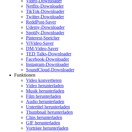
Video-Downloader
Netflix-Downloader
TikTok-Downloader
Twitter-Downloader
ReddPost-Saver
Udemy-Downloader
Spotify-Downloader
Pinterest-Speicher
ViVideo-Saver
DM-Video-Saver
TED Talks-Downloader
Facebook-Downloader
Instagram-Downloader
SoundCloud-Downloader
Funktionen
Video konvertieren
Video herunterladen
Musik herunterladen
Film herunterladen
Audio herunterladen
Untertitel herunterladen
Thumbnail herunterladen
Clips herunterladen
GIF herunterladen
Vorträge herunterladen