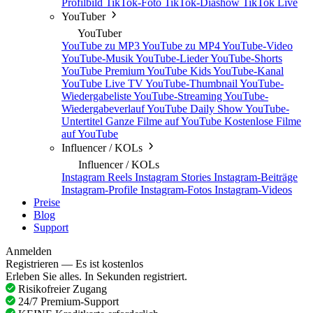
Profilbild
TikTok-Foto
TikTok-Diashow
TikTok Live
YouTuber
YouTuber
YouTube zu MP3
YouTube zu MP4
YouTube-Video
YouTube-Musik
YouTube-Lieder
YouTube-Shorts
YouTube Premium
YouTube Kids
YouTube-Kanal
YouTube Live TV
YouTube-Thumbnail
YouTube-
Wiedergabeliste
YouTube-Streaming
YouTube-
Wiedergabeverlauf
YouTube Daily Show
YouTube-
Untertitel
Ganze Filme auf YouTube
Kostenlose Filme
auf YouTube
Influencer / KOLs
Influencer / KOLs
Instagram Reels
Instagram Stories
Instagram-Beiträge
Instagram-Profile
Instagram-Fotos
Instagram-Videos
Preise
Blog
Support
Anmelden
Registrieren — Es ist kostenlos
Erleben Sie alles. In Sekunden registriert.
Risikofreier Zugang
24/7 Premium-Support