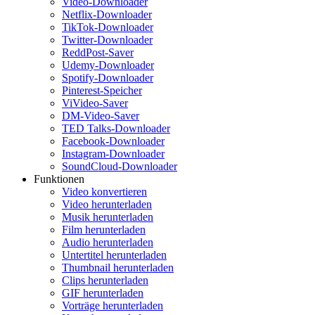
Video-Downloader
Netflix-Downloader
TikTok-Downloader
Twitter-Downloader
ReddPost-Saver
Udemy-Downloader
Spotify-Downloader
Pinterest-Speicher
ViVideo-Saver
DM-Video-Saver
TED Talks-Downloader
Facebook-Downloader
Instagram-Downloader
SoundCloud-Downloader
Funktionen
Video konvertieren
Video herunterladen
Musik herunterladen
Film herunterladen
Audio herunterladen
Untertitel herunterladen
Thumbnail herunterladen
Clips herunterladen
GIF herunterladen
Vorträge herunterladen