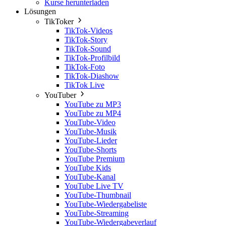
Kurse herunterladen
Lösungen
TikToker
TikTok-Videos
TikTok-Story
TikTok-Sound
TikTok-Profilbild
TikTok-Foto
TikTok-Diashow
TikTok Live
YouTuber
YouTube zu MP3
YouTube zu MP4
YouTube-Video
YouTube-Musik
YouTube-Lieder
YouTube-Shorts
YouTube Premium
YouTube Kids
YouTube-Kanal
YouTube Live TV
YouTube-Thumbnail
YouTube-Wiedergabeliste
YouTube-Streaming
YouTube-Wiedergabeverlauf