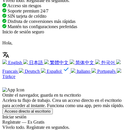
Vívelo todo. Regístrate en segundos.
Acceso sin riesgos
Soporte premium 24/7
SIN tarjeta de crédito
Disfruta de conversiones más rápidas
Mantén tus configuraciones preferidas
Inicio de sesión seguro
Hola,
English
日本語
繁體中文
简体中文
한국어
Français
Deutsch
Español
Italiano
Português
Türkçe
Omite el navegador, guarda en tu escritorio
Acelera tu flujo de trabajo. Crea un acceso directo en el escritorio
para acceder al instante. Funciona como una app, pero más rápido.
Acceso directo al escritorio
Iniciar sesión
Regístrate — Es Gratis
Vívelo todo. Regístrate en segundos.