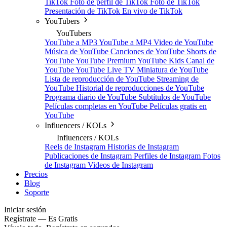
TikTok
Foto de perfil de TikTok
Foto de TikTok
Presentación de TikTok
En vivo de TikTok
YouTubers
YouTubers
YouTube a MP3
YouTube a MP4
Video de YouTube
Música de YouTube
Canciones de YouTube
Shorts de
YouTube
YouTube Premium
YouTube Kids
Canal de
YouTube
YouTube Live TV
Miniatura de YouTube
Lista de reproducción de YouTube
Streaming de
YouTube
Historial de reproducciones de YouTube
Programa diario de YouTube
Subtítulos de YouTube
Películas completas en YouTube
Películas gratis en
YouTube
Influencers / KOLs
Influencers / KOLs
Reels de Instagram
Historias de Instagram
Publicaciones de Instagram
Perfiles de Instagram
Fotos
de Instagram
Videos de Instagram
Precios
Blog
Soporte
Iniciar sesión
Regístrate — Es Gratis