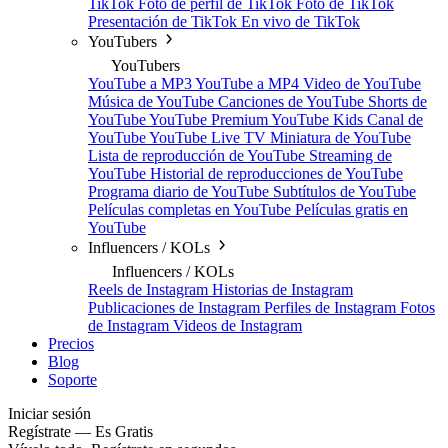
TikTok
Foto de perfil de TikTok
Foto de TikTok
Presentación de TikTok
En vivo de TikTok
YouTubers
YouTubers
YouTube a MP3
YouTube a MP4
Video de YouTube
Música de YouTube
Canciones de YouTube
Shorts de
YouTube
YouTube Premium
YouTube Kids
Canal de
YouTube
YouTube Live TV
Miniatura de YouTube
Lista de reproducción de YouTube
Streaming de
YouTube
Historial de reproducciones de YouTube
Programa diario de YouTube
Subtítulos de YouTube
Películas completas en YouTube
Películas gratis en
YouTube
Influencers / KOLs
Influencers / KOLs
Reels de Instagram
Historias de Instagram
Publicaciones de Instagram
Perfiles de Instagram
Fotos
de Instagram
Videos de Instagram
Precios
Blog
Soporte
Iniciar sesión
Regístrate — Es Gratis