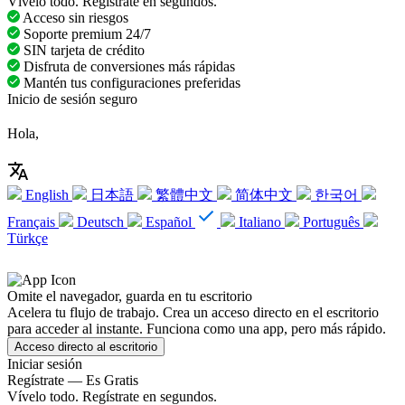
Vívelo todo. Regístrate en segundos.
Acceso sin riesgos
Soporte premium 24/7
SIN tarjeta de crédito
Disfruta de conversiones más rápidas
Mantén tus configuraciones preferidas
Inicio de sesión seguro
Hola,
English
日本語
繁體中文
简体中文
한국어
Français
Deutsch
Español
Italiano
Português
Türkçe
Omite el navegador, guarda en tu escritorio
Acelera tu flujo de trabajo. Crea un acceso directo en el escritorio
para acceder al instante. Funciona como una app, pero más rápido.
Acceso directo al escritorio
Iniciar sesión
Regístrate — Es Gratis
Vívelo todo. Regístrate en segundos.