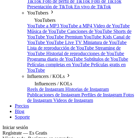
TikTok
Foto de perfil de TikTok
Foto de TikTok
Presentación de TikTok
En vivo de TikTok
YouTubers
YouTubers
YouTube a MP3
YouTube a MP4
Video de YouTube
Música de YouTube
Canciones de YouTube
Shorts de
YouTube
YouTube Premium
YouTube Kids
Canal de
YouTube
YouTube Live TV
Miniatura de YouTube
Lista de reproducción de YouTube
Streaming de
YouTube
Historial de reproducciones de YouTube
Programa diario de YouTube
Subtítulos de YouTube
Películas completas en YouTube
Películas gratis en
YouTube
Influencers / KOLs
Influencers / KOLs
Reels de Instagram
Historias de Instagram
Publicaciones de Instagram
Perfiles de Instagram
Fotos
de Instagram
Videos de Instagram
Precios
Blog
Soporte
Iniciar sesión
Regístrate — Es Gratis