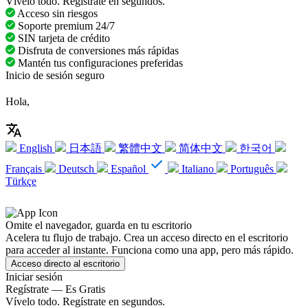
Vívelo todo. Regístrate en segundos.
Acceso sin riesgos
Soporte premium 24/7
SIN tarjeta de crédito
Disfruta de conversiones más rápidas
Mantén tus configuraciones preferidas
Inicio de sesión seguro
Hola,
English
日本語
繁體中文
简体中文
한국어
Français
Deutsch
Español
Italiano
Português
Türkçe
Omite el navegador, guarda en tu escritorio
Acelera tu flujo de trabajo. Crea un acceso directo en el escritorio
para acceder al instante. Funciona como una app, pero más rápido.
Acceso directo al escritorio
Iniciar sesión
Regístrate — Es Gratis
Vívelo todo. Regístrate en segundos.