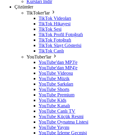
Kursları İndir
Çözümler
TikToker'lar
TikTok Videoları
TikTok Hikayesi
TikTok Sesi
TikTok Profil Fotoğrafı
TikTok Fotoğrafı
TikTok Slayt Gösterisi
TikTok Canlı
YouTuber'lar
YouTube'dan MP3'e
YouTube'dan MP4'e
YouTube Videosu
YouTube Müzik
YouTube Şarkıları
YouTube Shorts
YouTube Premium
YouTube Kids
YouTube Kanalı
YouTube Canlı TV
YouTube Küçük Resmi
YouTube Oynatma Listesi
YouTube Yayını
YouTube İzleme Geçmişi