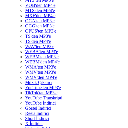
MTS'ten MP3'e
VOB'den MP4'e
MTS'den MP4'e
MXF'den MP4'e
OGA'ten MP3'e
OGG'ten MP3'e
OPUS'ten MP3'e
TS'den MP3'e
TS'den MP4'e
WAV'ten MP3'e
WEBA'ten MP3'e
WEBM'ten MP3'e
WEBM'den MP4'e
WMA'ten MP3'e
WMV'ten MP3'e
WMV'den MP4'e
Müzik Çıkarıcı
YouTube'ten MP3'e
TikTok'tan MP3'e
YouTube Transkripti
YouTube İndirici
Görsel İndirici
Reels İndirici
Short İndirici
X İndirici