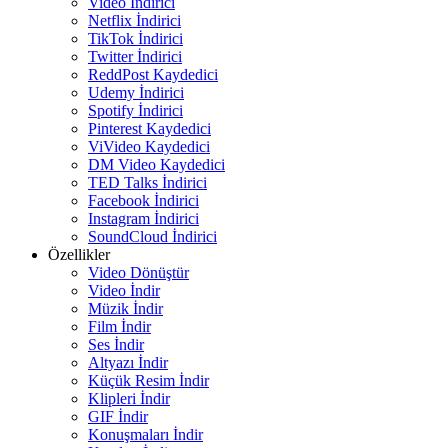
Video İndirici
Netflix İndirici
TikTok İndirici
Twitter İndirici
ReddPost Kaydedici
Udemy İndirici
Spotify İndirici
Pinterest Kaydedici
ViVideo Kaydedici
DM Video Kaydedici
TED Talks İndirici
Facebook İndirici
Instagram İndirici
SoundCloud İndirici
Özellikler
Video Dönüştür
Video İndir
Müzik İndir
Film İndir
Ses İndir
Altyazı İndir
Küçük Resim İndir
Klipleri İndir
GIF İndir
Konuşmaları İndir