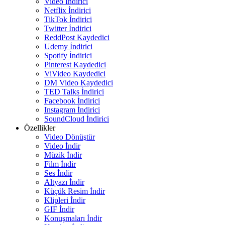
Video İndirici
Netflix İndirici
TikTok İndirici
Twitter İndirici
ReddPost Kaydedici
Udemy İndirici
Spotify İndirici
Pinterest Kaydedici
ViVideo Kaydedici
DM Video Kaydedici
TED Talks İndirici
Facebook İndirici
Instagram İndirici
SoundCloud İndirici
Özellikler
Video Dönüştür
Video İndir
Müzik İndir
Film İndir
Ses İndir
Altyazı İndir
Küçük Resim İndir
Klipleri İndir
GIF İndir
Konuşmaları İndir