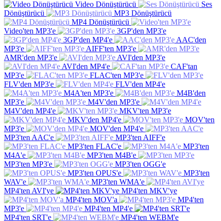
Video Dönüştürücü
Ses
Dönüştürücü
MP3 Dönüştürücü
MP4 Dönüştürücü
Video'ten MP3'e
3GP'den MP3'e
3GP'den MP4'e
AAC'den
MP3'e
AIFF'ten MP3'e
AMR'den MP3'e
AVI'den MP3'e
AVI'den MP4'e
CAF'tan
MP3'e
FLAC'ten MP3'e
FLV'den MP3'e
FLV'den MP4'e
M4A'ten MP3'e
M4B'den
MP3'e
M4V'den MP3'e
M4V'den MP4'e
MKV'ten MP3'e
MKV'den MP4'e
MOV'ten
MP3'e
MOV'den MP4'e
MP3'ten AAC'e
MP3'ten AIFF'e
MP3'ten FLAC'e
MP3'ten
M4A'e
MP3'ten M4B'e
MP3'ten MP3'e
MP3'ten OGG'e
MP3'ten OPUS'e
MP3'ten
WAV'e
MP3'ten WMA'e
MP4'ten AVI'ye
MP4'ten MKV'ye
MP4'ten MOV'a
MP4'ten
MP3'e
MP4'ten MP4'e
MP4'ten SRT'e
MP4'ten WEBM'e