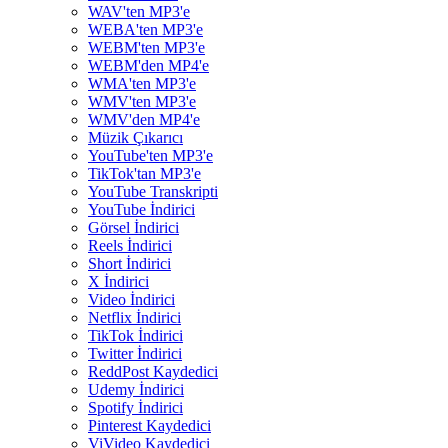
WAV'ten MP3'e
WEBA'ten MP3'e
WEBM'ten MP3'e
WEBM'den MP4'e
WMA'ten MP3'e
WMV'ten MP3'e
WMV'den MP4'e
Müzik Çıkarıcı
YouTube'ten MP3'e
TikTok'tan MP3'e
YouTube Transkripti
YouTube İndirici
Görsel İndirici
Reels İndirici
Short İndirici
X İndirici
Video İndirici
Netflix İndirici
TikTok İndirici
Twitter İndirici
ReddPost Kaydedici
Udemy İndirici
Spotify İndirici
Pinterest Kaydedici
ViVideo Kaydedici