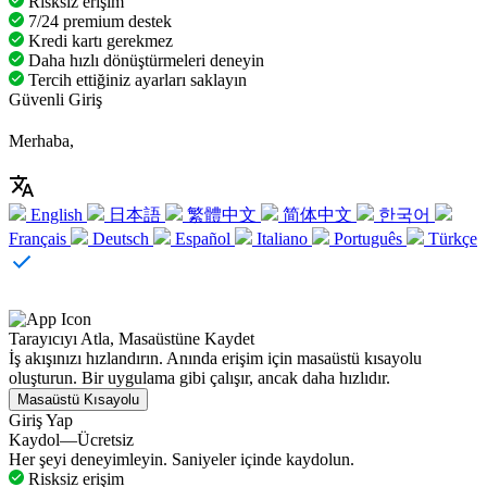
Risksiz erişim
7/24 premium destek
Kredi kartı gerekmez
Daha hızlı dönüştürmeleri deneyin
Tercih ettiğiniz ayarları saklayın
Güvenli Giriş
Merhaba,
English
日本語
繁體中文
简体中文
한국어
Français
Deutsch
Español
Italiano
Português
Türkçe
Tarayıcıyı Atla, Masaüstüne Kaydet
İş akışınızı hızlandırın. Anında erişim için masaüstü kısayolu
oluşturun. Bir uygulama gibi çalışır, ancak daha hızlıdır.
Masaüstü Kısayolu
Giriş Yap
Kaydol—Ücretsiz
Her şeyi deneyimleyin. Saniyeler içinde kaydolun.
Risksiz erişim