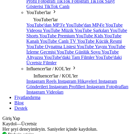
Profil Fotoğrafı
TikTok Fotoğrafı
TikTok Slayt
Gösterisi
TikTok Canlı
YouTuber'lar
YouTuber'lar
YouTube'dan MP3'e
YouTube'dan MP4'e
YouTube
Videosu
YouTube Müzik
YouTube Şarkıları
YouTube
Shorts
YouTube Premium
YouTube Kids
YouTube
Kanalı
YouTube Canlı TV
YouTube Küçük Resmi
YouTube Oynatma Listesi
YouTube Yayını
YouTube
İzleme Geçmişi
YouTube Günlük Şovu
YouTube
Altyazısı
YouTube'daki Tam Filmler
YouTube'daki
Ücretsiz Filmler
Influencer'lar / KOL'ler
Influencer'lar / KOL'ler
Instagram Reels
Instagram Hikayeleri
Instagram
Gönderileri
Instagram Profilleri
Instagram Fotoğrafları
Instagram Videoları
Fiyatlandırma
Blog
Destek
Giriş Yap
Kaydol—Ücretsiz
Her şeyi deneyimleyin. Saniyeler içinde kaydolun.