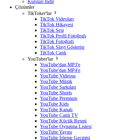
Kursları İndir
Çözümler
TikToker'lar
TikTok Videoları
TikTok Hikayesi
TikTok Sesi
TikTok Profil Fotoğrafı
TikTok Fotoğrafı
TikTok Slayt Gösterisi
TikTok Canlı
YouTuber'lar
YouTube'dan MP3'e
YouTube'dan MP4'e
YouTube Videosu
YouTube Müzik
YouTube Şarkıları
YouTube Shorts
YouTube Premium
YouTube Kids
YouTube Kanalı
YouTube Canlı TV
YouTube Küçük Resmi
YouTube Oynatma Listesi
YouTube Yayını
YouTube İzleme Geçmişi