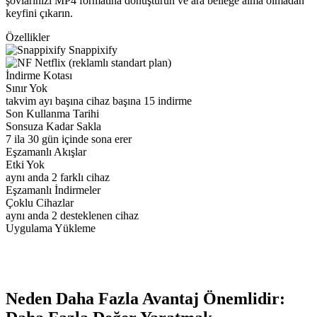
şovlarınızı MP4 formatına dönüştürün ve ara belleğe alma olmadan
keyfini çıkarın.
Özellikler
Snappixify
Netflix (reklamlı standart plan)
İndirme Kotası
Sınır Yok
takvim ayı başına cihaz başına 15 indirme
Son Kullanma Tarihi
Sonsuza Kadar Sakla
7 ila 30 gün içinde sona erer
Eşzamanlı Akışlar
Etki Yok
aynı anda 2 farklı cihaz
Eşzamanlı İndirmeler
Çoklu Cihazlar
aynı anda 2 desteklenen cihaz
Uygulama Yükleme
Neden Daha Fazla Avantaj Önemlidir: