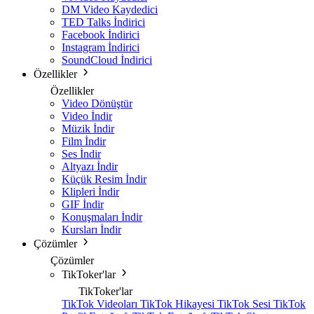
DM Video Kaydedici
TED Talks İndirici
Facebook İndirici
Instagram İndirici
SoundCloud İndirici
Özellikler
Özellikler
Video Dönüştür
Video İndir
Müzik İndir
Film İndir
Ses İndir
Altyazı İndir
Küçük Resim İndir
Klipleri İndir
GIF İndir
Konuşmaları İndir
Kursları İndir
Çözümler
Çözümler
TikToker'lar
TikToker'lar
TikTok Videoları
TikTok Hikayesi
TikTok Sesi
TikTok