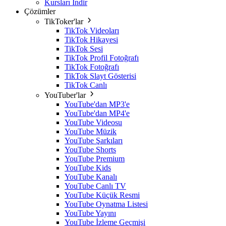
Kursları İndir
Çözümler
TikToker'lar
TikTok Videoları
TikTok Hikayesi
TikTok Sesi
TikTok Profil Fotoğrafı
TikTok Fotoğrafı
TikTok Slayt Gösterisi
TikTok Canlı
YouTuber'lar
YouTube'dan MP3'e
YouTube'dan MP4'e
YouTube Videosu
YouTube Müzik
YouTube Şarkıları
YouTube Shorts
YouTube Premium
YouTube Kids
YouTube Kanalı
YouTube Canlı TV
YouTube Küçük Resmi
YouTube Oynatma Listesi
YouTube Yayını
YouTube İzleme Geçmişi