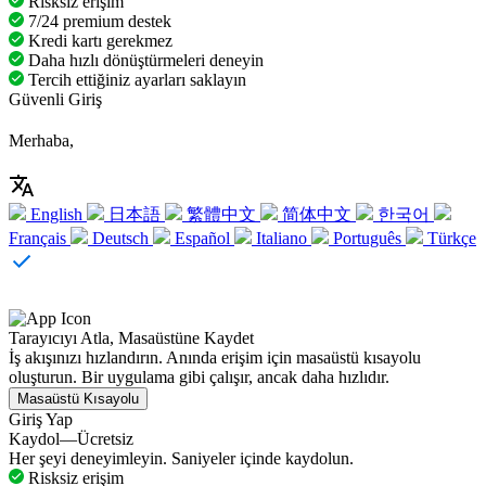
Risksiz erişim
7/24 premium destek
Kredi kartı gerekmez
Daha hızlı dönüştürmeleri deneyin
Tercih ettiğiniz ayarları saklayın
Güvenli Giriş
Merhaba,
English
日本語
繁體中文
简体中文
한국어
Français
Deutsch
Español
Italiano
Português
Türkçe
Tarayıcıyı Atla, Masaüstüne Kaydet
İş akışınızı hızlandırın. Anında erişim için masaüstü kısayolu
oluşturun. Bir uygulama gibi çalışır, ancak daha hızlıdır.
Masaüstü Kısayolu
Giriş Yap
Kaydol—Ücretsiz
Her şeyi deneyimleyin. Saniyeler içinde kaydolun.
Risksiz erişim