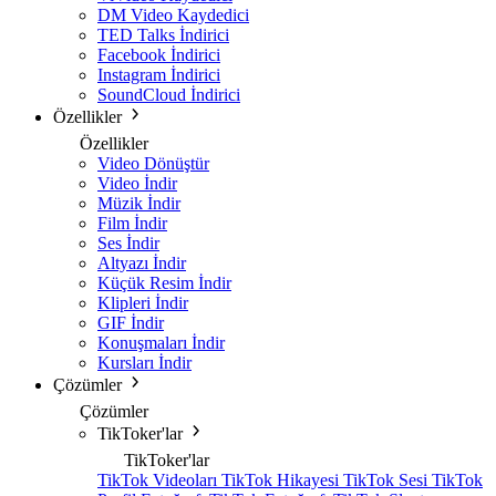
DM Video Kaydedici
TED Talks İndirici
Facebook İndirici
Instagram İndirici
SoundCloud İndirici
Özellikler
Özellikler
Video Dönüştür
Video İndir
Müzik İndir
Film İndir
Ses İndir
Altyazı İndir
Küçük Resim İndir
Klipleri İndir
GIF İndir
Konuşmaları İndir
Kursları İndir
Çözümler
Çözümler
TikToker'lar
TikToker'lar
TikTok Videoları
TikTok Hikayesi
TikTok Sesi
TikTok