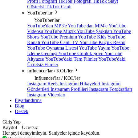
Profil Fotoğrafı
TikTok Fotoğrafı
TikTok Slayt
Gösterisi
TikTok Canlı
YouTuber'lar
YouTuber'lar
YouTube'dan MP3'e
YouTube'dan MP4'e
YouTube
Videosu
YouTube Müzik
YouTube Şarkıları
YouTube
Shorts
YouTube Premium
YouTube Kids
YouTube
Kanalı
YouTube Canlı TV
YouTube Küçük Resmi
YouTube Oynatma Listesi
YouTube Yayını
YouTube
İzleme Geçmişi
YouTube Günlük Şovu
YouTube
Altyazısı
YouTube'daki Tam Filmler
YouTube'daki
Ücretsiz Filmler
Influencer'lar / KOL'ler
Influencer'lar / KOL'ler
Instagram Reels
Instagram Hikayeleri
Instagram
Gönderileri
Instagram Profilleri
Instagram Fotoğrafları
Instagram Videoları
Fiyatlandırma
Blog
Destek
Giriş Yap
Kaydol—Ücretsiz
Her şeyi deneyimleyin. Saniyeler içinde kaydolun.