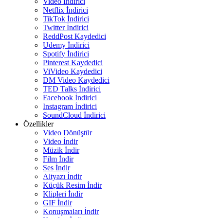
Video İndirici
Netflix İndirici
TikTok İndirici
Twitter İndirici
ReddPost Kaydedici
Udemy İndirici
Spotify İndirici
Pinterest Kaydedici
ViVideo Kaydedici
DM Video Kaydedici
TED Talks İndirici
Facebook İndirici
Instagram İndirici
SoundCloud İndirici
Özellikler
Video Dönüştür
Video İndir
Müzik İndir
Film İndir
Ses İndir
Altyazı İndir
Küçük Resim İndir
Klipleri İndir
GIF İndir
Konuşmaları İndir