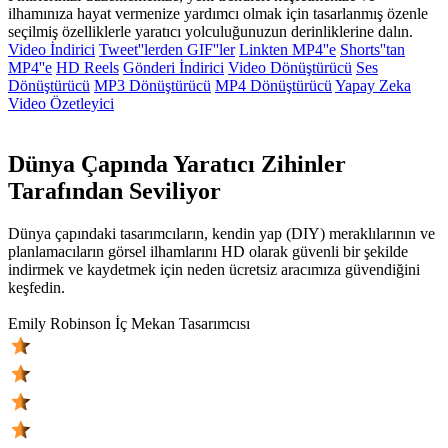
ilhamınıza hayat vermenize yardımcı olmak için tasarlanmış özenle
seçilmiş özelliklerle yaratıcı yolculuğunuzun derinliklerine dalın.
Video İndirici
Tweet''lerden GIF''ler
Linkten MP4''e
Shorts''tan
MP4''e
HD Reels
Gönderi İndirici
Video Dönüştürücü
Ses
Dönüştürücü
MP3 Dönüştürücü
MP4 Dönüştürücü
Yapay Zeka
Video Özetleyici
Dünya Çapında Yaratıcı Zihinler
Tarafından Seviliyor
Dünya çapındaki tasarımcıların, kendin yap (DIY) meraklılarının ve
planlamacıların görsel ilhamlarını HD olarak güvenli bir şekilde
indirmek ve kaydetmek için neden ücretsiz aracımıza güvendiğini
keşfedin.
Emily Robinson
İç Mekan Tasarımcısı