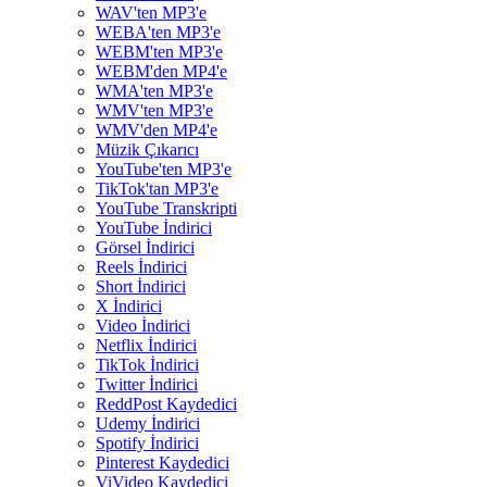
WAV'ten MP3'e
WEBA'ten MP3'e
WEBM'ten MP3'e
WEBM'den MP4'e
WMA'ten MP3'e
WMV'ten MP3'e
WMV'den MP4'e
Müzik Çıkarıcı
YouTube'ten MP3'e
TikTok'tan MP3'e
YouTube Transkripti
YouTube İndirici
Görsel İndirici
Reels İndirici
Short İndirici
X İndirici
Video İndirici
Netflix İndirici
TikTok İndirici
Twitter İndirici
ReddPost Kaydedici
Udemy İndirici
Spotify İndirici
Pinterest Kaydedici
ViVideo Kaydedici