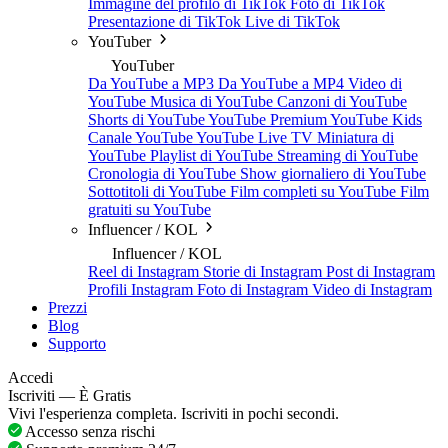
Immagine del profilo di TikTok
Foto di TikTok
Presentazione di TikTok
Live di TikTok
YouTuber
YouTuber
Da YouTube a MP3
Da YouTube a MP4
Video di
YouTube
Musica di YouTube
Canzoni di YouTube
Shorts di YouTube
YouTube Premium
YouTube Kids
Canale YouTube
YouTube Live TV
Miniatura di
YouTube
Playlist di YouTube
Streaming di YouTube
Cronologia di YouTube
Show giornaliero di YouTube
Sottotitoli di YouTube
Film completi su YouTube
Film
gratuiti su YouTube
Influencer / KOL
Influencer / KOL
Reel di Instagram
Storie di Instagram
Post di Instagram
Profili Instagram
Foto di Instagram
Video di Instagram
Prezzi
Blog
Supporto
Accedi
Iscriviti — È Gratis
Vivi l'esperienza completa. Iscriviti in pochi secondi.
Accesso senza rischi