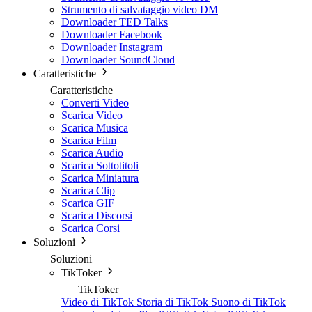
Strumento di salvataggio video DM
Downloader TED Talks
Downloader Facebook
Downloader Instagram
Downloader SoundCloud
Caratteristiche
Caratteristiche
Converti Video
Scarica Video
Scarica Musica
Scarica Film
Scarica Audio
Scarica Sottotitoli
Scarica Miniatura
Scarica Clip
Scarica GIF
Scarica Discorsi
Scarica Corsi
Soluzioni
Soluzioni
TikToker
TikToker
Video di TikTok
Storia di TikTok
Suono di TikTok