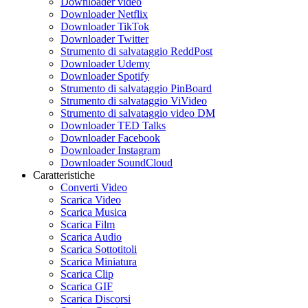
Downloader video
Downloader Netflix
Downloader TikTok
Downloader Twitter
Strumento di salvataggio ReddPost
Downloader Udemy
Downloader Spotify
Strumento di salvataggio PinBoard
Strumento di salvataggio ViVideo
Strumento di salvataggio video DM
Downloader TED Talks
Downloader Facebook
Downloader Instagram
Downloader SoundCloud
Caratteristiche
Converti Video
Scarica Video
Scarica Musica
Scarica Film
Scarica Audio
Scarica Sottotitoli
Scarica Miniatura
Scarica Clip
Scarica GIF
Scarica Discorsi