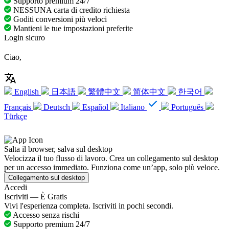
Supporto premium 24/7
NESSUNA carta di credito richiesta
Goditi conversioni più veloci
Mantieni le tue impostazioni preferite
Login sicuro
Ciao,
English
日本語
繁體中文
简体中文
한국어
Français
Deutsch
Español
Italiano
Português
Türkçe
Salta il browser, salva sul desktop
Velocizza il tuo flusso di lavoro. Crea un collegamento sul desktop
per un accesso immediato. Funziona come un’app, solo più veloce.
Collegamento sul desktop
Accedi
Iscriviti — È Gratis
Vivi l'esperienza completa. Iscriviti in pochi secondi.
Accesso senza rischi
Supporto premium 24/7