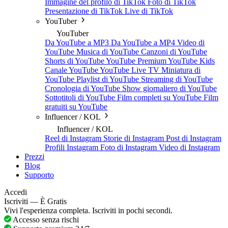
Immagine del profilo di TikTok
Foto di TikTok
Presentazione di TikTok
Live di TikTok
YouTuber
YouTuber
Da YouTube a MP3
Da YouTube a MP4
Video di
YouTube
Musica di YouTube
Canzoni di YouTube
Shorts di YouTube
YouTube Premium
YouTube Kids
Canale YouTube
YouTube Live TV
Miniatura di
YouTube
Playlist di YouTube
Streaming di YouTube
Cronologia di YouTube
Show giornaliero di YouTube
Sottotitoli di YouTube
Film completi su YouTube
Film
gratuiti su YouTube
Influencer / KOL
Influencer / KOL
Reel di Instagram
Storie di Instagram
Post di Instagram
Profili Instagram
Foto di Instagram
Video di Instagram
Prezzi
Blog
Supporto
Accedi
Iscriviti — È Gratis
Vivi l'esperienza completa. Iscriviti in pochi secondi.
Accesso senza rischi