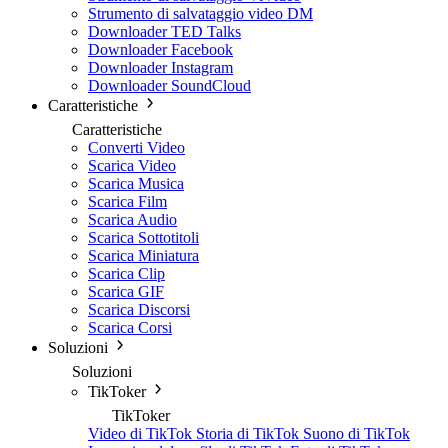
Strumento di salvataggio video DM
Downloader TED Talks
Downloader Facebook
Downloader Instagram
Downloader SoundCloud
Caratteristiche
Caratteristiche
Converti Video
Scarica Video
Scarica Musica
Scarica Film
Scarica Audio
Scarica Sottotitoli
Scarica Miniatura
Scarica Clip
Scarica GIF
Scarica Discorsi
Scarica Corsi
Soluzioni
Soluzioni
TikToker
TikToker
Video di TikTok
Storia di TikTok
Suono di TikTok