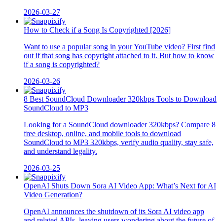
2026-03-27
How to Check if a Song Is Copyrighted [2026]
Want to use a popular song in your YouTube video? First find
out if that song has copyright attached to it. But how to know
if a song is copyrighted?
2026-03-26
8 Best SoundCloud Downloader 320kbps Tools to Download
SoundCloud to MP3
Looking for a SoundCloud downloader 320kbps? Compare 8
free desktop, online, and mobile tools to download
SoundCloud to MP3 320kbps, verify audio quality, stay safe,
and understand legality.
2026-03-25
OpenAI Shuts Down Sora AI Video App: What’s Next for AI
Video Generation?
OpenAI announces the shutdown of its Sora AI video app
and related APIs, leaving users wondering about the future of