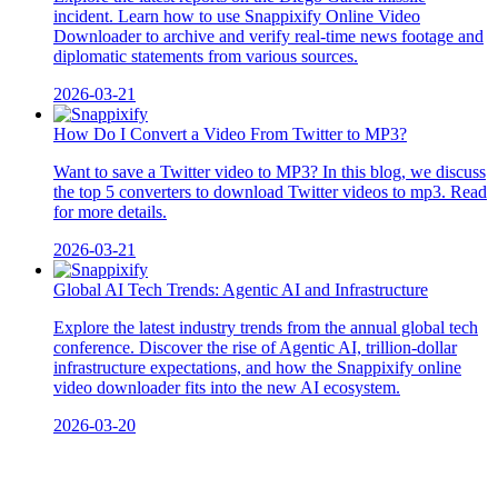
incident. Learn how to use Snappixify Online Video
Downloader to archive and verify real-time news footage and
diplomatic statements from various sources.
2026-03-21
How Do I Convert a Video From Twitter to MP3?
Want to save a Twitter video to MP3? In this blog, we discuss
the top 5 converters to download Twitter videos to mp3. Read
for more details.
2026-03-21
Global AI Tech Trends: Agentic AI and Infrastructure
Explore the latest industry trends from the annual global tech
conference. Discover the rise of Agentic AI, trillion-dollar
infrastructure expectations, and how the Snappixify online
video downloader fits into the new AI ecosystem.
2026-03-20