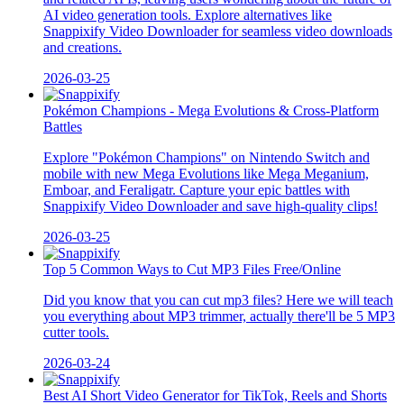
AI video generation tools. Explore alternatives like
Snappixify Video Downloader for seamless video downloads
and creations.
2026-03-25
Pokémon Champions - Mega Evolutions & Cross-Platform
Battles
Explore "Pokémon Champions" on Nintendo Switch and
mobile with new Mega Evolutions like Mega Meganium,
Emboar, and Feraligatr. Capture your epic battles with
Snappixify Video Downloader and save high-quality clips!
2026-03-25
Top 5 Common Ways to Cut MP3 Files Free/Online
Did you know that you can cut mp3 files? Here we will teach
you everything about MP3 trimmer, actually there'll be 5 MP3
cutter tools.
2026-03-24
Best AI Short Video Generator for TikTok, Reels and Shorts