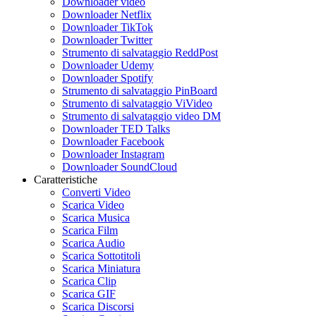
Downloader video
Downloader Netflix
Downloader TikTok
Downloader Twitter
Strumento di salvataggio ReddPost
Downloader Udemy
Downloader Spotify
Strumento di salvataggio PinBoard
Strumento di salvataggio ViVideo
Strumento di salvataggio video DM
Downloader TED Talks
Downloader Facebook
Downloader Instagram
Downloader SoundCloud
Caratteristiche
Converti Video
Scarica Video
Scarica Musica
Scarica Film
Scarica Audio
Scarica Sottotitoli
Scarica Miniatura
Scarica Clip
Scarica GIF
Scarica Discorsi