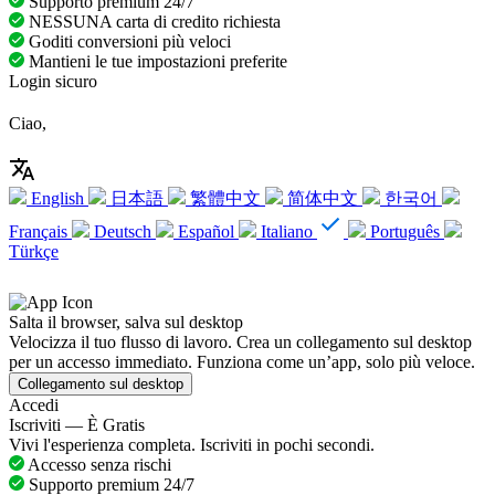
Supporto premium 24/7
NESSUNA carta di credito richiesta
Goditi conversioni più veloci
Mantieni le tue impostazioni preferite
Login sicuro
Ciao,
English
日本語
繁體中文
简体中文
한국어
Français
Deutsch
Español
Italiano
Português
Türkçe
Salta il browser, salva sul desktop
Velocizza il tuo flusso di lavoro. Crea un collegamento sul desktop
per un accesso immediato. Funziona come un’app, solo più veloce.
Collegamento sul desktop
Accedi
Iscriviti — È Gratis
Vivi l'esperienza completa. Iscriviti in pochi secondi.
Accesso senza rischi
Supporto premium 24/7