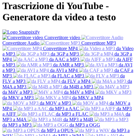
Trascrizione di YouTube -
Generatore da video a testo
Convertitore video
Convertitore Audio
Convertitore MP3
Convertitore MP4
da Video
a MP3
da 3GP a MP3
da 3GP a
MP4
da AAC a MP3
da AIFF
a MP3
da AMR a MP3
da AVI
a MP3
da AVI a MP4
da CAF a
MP3
da FLAC a MP3
da
FLV a MP3
da FLV a MP4
da
M4A a MP3
da M4B a MP3
da M4V a MP3
da M4V a MP4
da MKV a MP3
da MKV a MP4
da MOV a MP3
da MOV a
MP4
da MP3 a AAC
da MP3
a AIFF
da MP3 a FLAC
da
MP3 a M4A
da MP3 a M4B
da MP3 a MP3
da MP3 a OGG
da MP3 a OPUS
da MP3 a
WAV
da MP3 a WMA
da