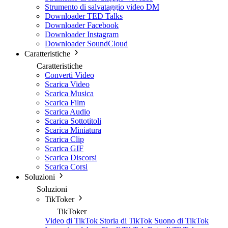
Strumento di salvataggio video DM
Downloader TED Talks
Downloader Facebook
Downloader Instagram
Downloader SoundCloud
Caratteristiche
Caratteristiche
Converti Video
Scarica Video
Scarica Musica
Scarica Film
Scarica Audio
Scarica Sottotitoli
Scarica Miniatura
Scarica Clip
Scarica GIF
Scarica Discorsi
Scarica Corsi
Soluzioni
Soluzioni
TikToker
TikToker
Video di TikTok
Storia di TikTok
Suono di TikTok