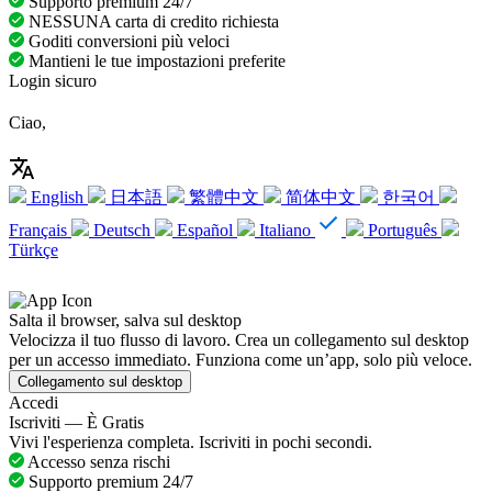
Supporto premium 24/7
NESSUNA carta di credito richiesta
Goditi conversioni più veloci
Mantieni le tue impostazioni preferite
Login sicuro
Ciao,
English
日本語
繁體中文
简体中文
한국어
Français
Deutsch
Español
Italiano
Português
Türkçe
Salta il browser, salva sul desktop
Velocizza il tuo flusso di lavoro. Crea un collegamento sul desktop
per un accesso immediato. Funziona come un’app, solo più veloce.
Collegamento sul desktop
Accedi
Iscriviti — È Gratis
Vivi l'esperienza completa. Iscriviti in pochi secondi.
Accesso senza rischi
Supporto premium 24/7