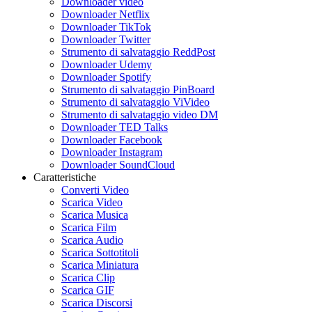
Downloader video
Downloader Netflix
Downloader TikTok
Downloader Twitter
Strumento di salvataggio ReddPost
Downloader Udemy
Downloader Spotify
Strumento di salvataggio PinBoard
Strumento di salvataggio ViVideo
Strumento di salvataggio video DM
Downloader TED Talks
Downloader Facebook
Downloader Instagram
Downloader SoundCloud
Caratteristiche
Converti Video
Scarica Video
Scarica Musica
Scarica Film
Scarica Audio
Scarica Sottotitoli
Scarica Miniatura
Scarica Clip
Scarica GIF
Scarica Discorsi