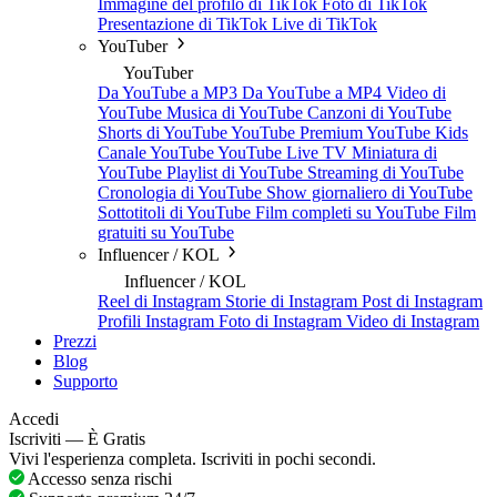
Immagine del profilo di TikTok
Foto di TikTok
Presentazione di TikTok
Live di TikTok
YouTuber
YouTuber
Da YouTube a MP3
Da YouTube a MP4
Video di
YouTube
Musica di YouTube
Canzoni di YouTube
Shorts di YouTube
YouTube Premium
YouTube Kids
Canale YouTube
YouTube Live TV
Miniatura di
YouTube
Playlist di YouTube
Streaming di YouTube
Cronologia di YouTube
Show giornaliero di YouTube
Sottotitoli di YouTube
Film completi su YouTube
Film
gratuiti su YouTube
Influencer / KOL
Influencer / KOL
Reel di Instagram
Storie di Instagram
Post di Instagram
Profili Instagram
Foto di Instagram
Video di Instagram
Prezzi
Blog
Supporto
Accedi
Iscriviti — È Gratis
Vivi l'esperienza completa. Iscriviti in pochi secondi.
Accesso senza rischi