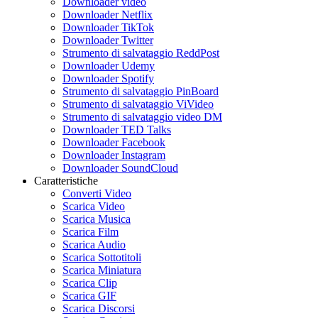
Downloader video
Downloader Netflix
Downloader TikTok
Downloader Twitter
Strumento di salvataggio ReddPost
Downloader Udemy
Downloader Spotify
Strumento di salvataggio PinBoard
Strumento di salvataggio ViVideo
Strumento di salvataggio video DM
Downloader TED Talks
Downloader Facebook
Downloader Instagram
Downloader SoundCloud
Caratteristiche
Converti Video
Scarica Video
Scarica Musica
Scarica Film
Scarica Audio
Scarica Sottotitoli
Scarica Miniatura
Scarica Clip
Scarica GIF
Scarica Discorsi