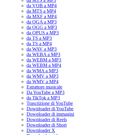
da MTS a MP3
da VOB a MP4
da MTS a MP4
da MXF a MP4
da OGA a MP3
da OGG a MP3
da OPUS a MP3
da TS a MP3
da TS a MP4
da WAV a MP3
da WEBA a MP3
da WEBM a MP3
da WEBM a MP4
da WMA a MP3
da WMV a MP3
da WMV a MP4
Estrattore musicale
Da YouTube a MP3
da TikTok a MP3
Trascrizione di YouTube
Downloader di YouTube
Downloader di immagini
Downloader di Reels
Downloader di Short
Downloader X