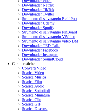
Downloader video
Downloader Netflix
Downloader TikTok
Downloader Twitter
Strumento di salvataggio ReddPost
Downloader Udemy
Downloader Spotify
Strumento di salvataggio PinBoard
Strumento di salvataggio ViVideo
Strumento di salvataggio video DM
Downloader TED Talks
Downloader Facebook
Downloader Instagram
Downloader SoundCloud
Caratteristiche
Converti Video
Scarica Video
Scarica Musica
Scarica Film
Scarica Audio
Scarica Sottotitoli
Scarica Miniatura
Scarica Clip
Scarica GIF
Scarica Discorsi