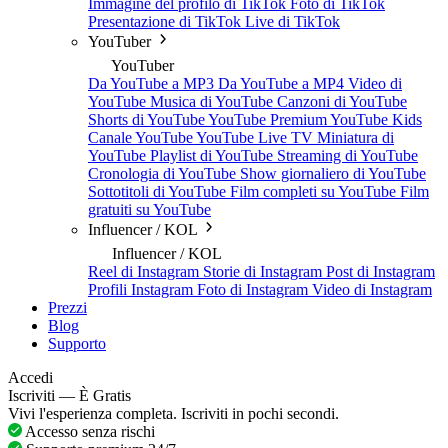
Immagine del profilo di TikTok
Foto di TikTok
Presentazione di TikTok
Live di TikTok
YouTuber
YouTuber
Da YouTube a MP3
Da YouTube a MP4
Video di
YouTube
Musica di YouTube
Canzoni di YouTube
Shorts di YouTube
YouTube Premium
YouTube Kids
Canale YouTube
YouTube Live TV
Miniatura di
YouTube
Playlist di YouTube
Streaming di YouTube
Cronologia di YouTube
Show giornaliero di YouTube
Sottotitoli di YouTube
Film completi su YouTube
Film
gratuiti su YouTube
Influencer / KOL
Influencer / KOL
Reel di Instagram
Storie di Instagram
Post di Instagram
Profili Instagram
Foto di Instagram
Video di Instagram
Prezzi
Blog
Supporto
Accedi
Iscriviti — È Gratis
Vivi l'esperienza completa. Iscriviti in pochi secondi.
Accesso senza rischi