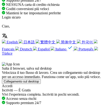
Supporto premium 24/7
NESSUNA carta di credito richiesta
Goditi conversioni più veloci
Mantieni le tue impostazioni preferite
Login sicuro
Ciao,
English
日本語
繁體中文
简体中文
한국어
Français
Deutsch
Español
Italiano
Português
Türkçe
Salta il browser, salva sul desktop
Velocizza il tuo flusso di lavoro. Crea un collegamento sul desktop
per un accesso immediato. Funziona come un’app, solo più veloce.
Collegamento sul desktop
Accedi
Iscriviti — È Gratis
Vivi l'esperienza completa. Iscriviti in pochi secondi.
Accesso senza rischi
Supporto premium 24/7