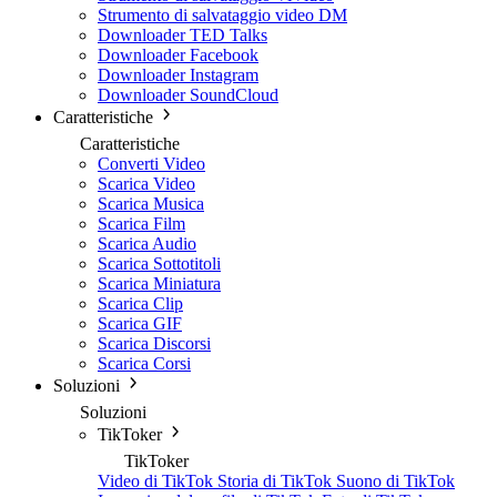
Strumento di salvataggio video DM
Downloader TED Talks
Downloader Facebook
Downloader Instagram
Downloader SoundCloud
Caratteristiche
Caratteristiche
Converti Video
Scarica Video
Scarica Musica
Scarica Film
Scarica Audio
Scarica Sottotitoli
Scarica Miniatura
Scarica Clip
Scarica GIF
Scarica Discorsi
Scarica Corsi
Soluzioni
Soluzioni
TikToker
TikToker
Video di TikTok
Storia di TikTok
Suono di TikTok