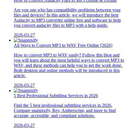
How to Convert Audacity Files to MP3 Online & Offline
Are you one who has compatibility problems between your
files and devices? In this article, we will introduce the best
Audacity to MP3 converter online free and software to help
you convert audacity files to MP3 with a help guide.
2026-03-27
All Ways to Convert MP3 to WAV Free Online [2026]
How to convert MP3 to WAV easily? Follow this blog and
you will learn about the most helpful ways to convert MP3 to
WAV, and these methods can help you to get the work done.
Both desktop and online methods will be introduced in this
article.
2026-03-27
5 Best Professional Subtitling Services in 2026
Find the 5 best professional subtitling services in 2026.
Compare snappixify, Rev, Amberscript, and more to find
accurate, accessible, and compliant solutions.
2026-03-27