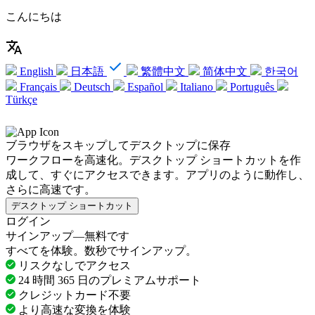
こんにちは
English
日本語
繁體中文
简体中文
한국어
Français
Deutsch
Español
Italiano
Português
Türkçe
ブラウザをスキップしてデスクトップに保存
ワークフローを高速化。デスクトップ ショートカットを作
成して、すぐにアクセスできます。アプリのように動作し、
さらに高速です。
デスクトップ ショートカット
ログイン
サインアップ—無料です
すべてを体験。数秒でサインアップ。
リスクなしでアクセス
24 時間 365 日のプレミアムサポート
クレジットカード不要
より高速な変換を体験