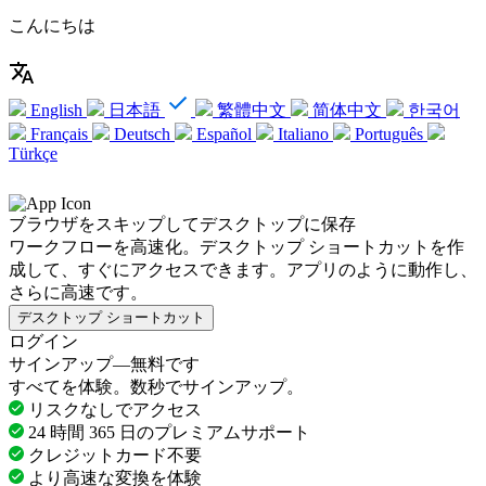
こんにちは
English
日本語
繁體中文
简体中文
한국어
Français
Deutsch
Español
Italiano
Português
Türkçe
ブラウザをスキップしてデスクトップに保存
ワークフローを高速化。デスクトップ ショートカットを作
成して、すぐにアクセスできます。アプリのように動作し、
さらに高速です。
デスクトップ ショートカット
ログイン
サインアップ—無料です
すべてを体験。数秒でサインアップ。
リスクなしでアクセス
24 時間 365 日のプレミアムサポート
クレジットカード不要
より高速な変換を体験