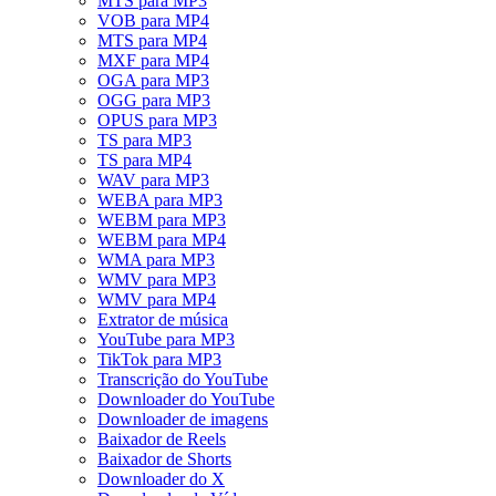
MTS para MP3
VOB para MP4
MTS para MP4
MXF para MP4
OGA para MP3
OGG para MP3
OPUS para MP3
TS para MP3
TS para MP4
WAV para MP3
WEBA para MP3
WEBM para MP3
WEBM para MP4
WMA para MP3
WMV para MP3
WMV para MP4
Extrator de música
YouTube para MP3
TikTok para MP3
Transcrição do YouTube
Downloader do YouTube
Downloader de imagens
Baixador de Reels
Baixador de Shorts
Downloader do X