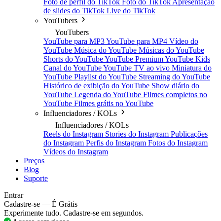
Foto de perfil do TikTok
Foto do TikTok
Apresentação
de slides do TikTok
Live do TikTok
YouTubers
YouTubers
YouTube para MP3
YouTube para MP4
Vídeo do
YouTube
Música do YouTube
Músicas do YouTube
Shorts do YouTube
YouTube Premium
YouTube Kids
Canal do YouTube
YouTube TV ao vivo
Miniatura do
YouTube
Playlist do YouTube
Streaming do YouTube
Histórico de exibição do YouTube
Show diário do
YouTube
Legenda do YouTube
Filmes completos no
YouTube
Filmes grátis no YouTube
Influenciadores / KOLs
Influenciadores / KOLs
Reels do Instagram
Stories do Instagram
Publicações
do Instagram
Perfis do Instagram
Fotos do Instagram
Vídeos do Instagram
Preços
Blog
Suporte
Entrar
Cadastre-se — É Grátis
Experimente tudo. Cadastre-se em segundos.