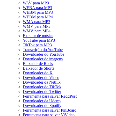
WAV para MP3
WEBA para MP3
WEBM para MP3
WEBM para MP4
WMA para MP3
WMV para MP3
WMV para MP4
Extrator de música
YouTube para MP3
TikTok para MP3
Transcrição do YouTube
Downloader do YouTube
Downloader de imagens
Baixador de Reels
Baixador de Shorts
Downloader do X
Downloader de Vídeo
Downloader da Netflix
Downloader do TikTok
Downloader do Twitter
Ferramenta para salvar ReddPost
Downloader da Udemy
Downloader do Spotify
Ferramenta para salvar PinBoard
Ferramenta para salvar ViVideo