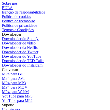
Sobre nós
EULA
Isenção de responsabilidade
Política de cookies
Política de reembolso
Política de privacidade
Termos e Condições
Downloader
Downloader do Spotify
Downloader de vídeo
Downloader da Netflix
Downloader do Twitter
Downloader do YouTube
Downloader de TED Talks
Downloader do Instagram
Conversor
MP4 para GIF
MP4 para AVI
MP4 para MP3
MP4 para MOV
MP4 para WebM
YouTube para MP3
YouTube para MP4
Suporte
Contate-nos