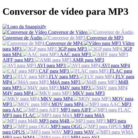
Conversor de vídeo para MP3
Conversor de Vídeo
Conversor de Áudio
Conversor de MP3
Conversor de MP4
Vídeo
para MP3
3GP para MP3
3GP
para MP4
AAC para MP3
AIFF para MP3
AMR para MP3
AVI para MP3
AVI para MP4
CAF para MP3
FLAC para
MP3
FLV para MP3
FLV para
MP4
M4A para MP3
M4B
para MP3
M4V para MP3
M4V para MP4
MKV para MP3
MKV para MP4
MOV para
MP3
MOV para MP4
MP3
para AAC
MP3 para AIFF
MP3 para FLAC
MP3 para M4A
MP3 para M4B
MP3 para
MP3
MP3 para OGG
MP3
para OPUS
MP3 para WAV
MP3 para WMA
MP4 para AVI