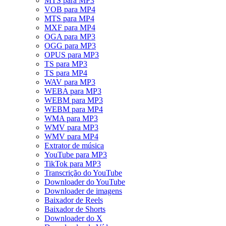
MTS para MP3
VOB para MP4
MTS para MP4
MXF para MP4
OGA para MP3
OGG para MP3
OPUS para MP3
TS para MP3
TS para MP4
WAV para MP3
WEBA para MP3
WEBM para MP3
WEBM para MP4
WMA para MP3
WMV para MP3
WMV para MP4
Extrator de música
YouTube para MP3
TikTok para MP3
Transcrição do YouTube
Downloader do YouTube
Downloader de imagens
Baixador de Reels
Baixador de Shorts
Downloader do X