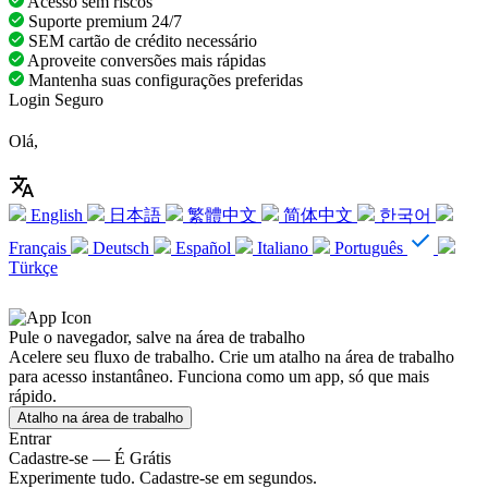
Acesso sem riscos
Suporte premium 24/7
SEM cartão de crédito necessário
Aproveite conversões mais rápidas
Mantenha suas configurações preferidas
Login Seguro
Olá,
English
日本語
繁體中文
简体中文
한국어
Français
Deutsch
Español
Italiano
Português
Türkçe
Pule o navegador, salve na área de trabalho
Acelere seu fluxo de trabalho. Crie um atalho na área de trabalho
para acesso instantâneo. Funciona como um app, só que mais
rápido.
Atalho na área de trabalho
Entrar
Cadastre-se — É Grátis
Experimente tudo. Cadastre-se em segundos.