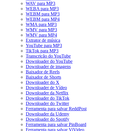
WAV para MP3
WEBA para MP3
WEBM para MP3
WEBM para MP4
WMA para MP3
WMV para MP3
WMV para MP4
Extrator de música
YouTube para MP3
TikTok para MP3
Transcrição do YouTube
Downloader do YouTube
Downloader de imagens
Baixador de Reels
Baixador de Shorts
Downloader do X
Downloader de Vídeo
Downloader da Netflix
Downloader do TikTok
Downloader do Twitter
Ferramenta para salvar ReddPost
Downloader da Udemy
Downloader do Spotify
Ferramenta para salvar PinBoard
Ferramenta para salvar ViVideo