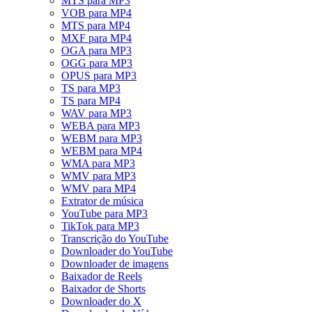
MTS para MP3
VOB para MP4
MTS para MP4
MXF para MP4
OGA para MP3
OGG para MP3
OPUS para MP3
TS para MP3
TS para MP4
WAV para MP3
WEBA para MP3
WEBM para MP3
WEBM para MP4
WMA para MP3
WMV para MP3
WMV para MP4
Extrator de música
YouTube para MP3
TikTok para MP3
Transcrição do YouTube
Downloader do YouTube
Downloader de imagens
Baixador de Reels
Baixador de Shorts
Downloader do X