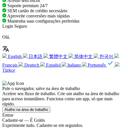
Acesso sem riscos
Suporte premium 24/7
SEM cartão de crédito necessário
Aproveite conversões mais rápidas
Mantenha suas configurações preferidas
Login Seguro
Olá,
English
日本語
繁體中文
简体中文
한국어
Français
Deutsch
Español
Italiano
Português
Türkçe
Pule o navegador, salve na área de trabalho
Acelere seu fluxo de trabalho. Crie um atalho na área de trabalho
para acesso instantâneo. Funciona como um app, só que mais
rápido.
Atalho na área de trabalho
Entrar
Cadastre-se — É Grátis
Experimente tudo. Cadastre-se em segundos.