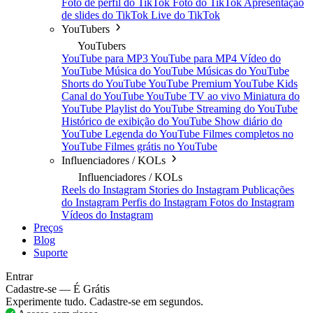
Foto de perfil do TikTok
Foto do TikTok
Apresentação
de slides do TikTok
Live do TikTok
YouTubers
YouTubers
YouTube para MP3
YouTube para MP4
Vídeo do
YouTube
Música do YouTube
Músicas do YouTube
Shorts do YouTube
YouTube Premium
YouTube Kids
Canal do YouTube
YouTube TV ao vivo
Miniatura do
YouTube
Playlist do YouTube
Streaming do YouTube
Histórico de exibição do YouTube
Show diário do
YouTube
Legenda do YouTube
Filmes completos no
YouTube
Filmes grátis no YouTube
Influenciadores / KOLs
Influenciadores / KOLs
Reels do Instagram
Stories do Instagram
Publicações
do Instagram
Perfis do Instagram
Fotos do Instagram
Vídeos do Instagram
Preços
Blog
Suporte
Entrar
Cadastre-se — É Grátis
Experimente tudo. Cadastre-se em segundos.