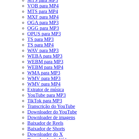
MTS para MP3
VOB para MP4
MTS para MP4
MXF para MP4
OGA para MP3
OGG para MP3
OPUS para MP3
TS para MP3
TS para MP4
WAV para MP3
WEBA para MP3
WEBM para MP3
WEBM para MP4
WMA para MP3
WMV para MP3
WMV para MP4
Extrator de música
YouTube para MP3
TikTok para MP3
Transcrição do YouTube
Downloader do YouTube
Downloader de imagens
Baixador de Reels
Baixador de Shorts
Downloader do X