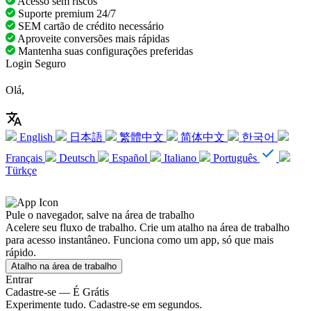
Acesso sem riscos
Suporte premium 24/7
SEM cartão de crédito necessário
Aproveite conversões mais rápidas
Mantenha suas configurações preferidas
Login Seguro
Olá,
English
日本語
繁體中文
简体中文
한국어
Français
Deutsch
Español
Italiano
Português
Türkçe
Pule o navegador, salve na área de trabalho
Acelere seu fluxo de trabalho. Crie um atalho na área de trabalho
para acesso instantâneo. Funciona como um app, só que mais
rápido.
Atalho na área de trabalho
Entrar
Cadastre-se — É Grátis
Experimente tudo. Cadastre-se em segundos.