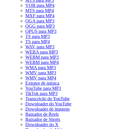
MTS para MP3
VOB para MP4
MTS para MP4
MXF para MP4
OGA para MP3
OGG para MP3
OPUS para MP3
TS para MP3
TS para MP4
WAV para MP3
WEBA para MP3
WEBM para MP3
WEBM para MP4
WMA para MP3
WMV para MP3
WMV para MP4
Extrator de música
YouTube para MP3
TikTok para MP3
Transcrição do YouTube
Downloader do YouTube
Downloader de imagens
Baixador de Reels
Baixador de Shorts
Downloader do X