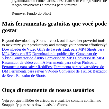
jogabilidade ou comentários, eles criam sem esforço vídeos de
reação envolventes e prontos para viralizar.
Remover Fundo do Short
Mais ferramentas gratuitas que você pode
gostar
Beyond downloading Shorts—check out these other powerful tools
to maximize your productivity and manage your content effortlessly!
Downloader de Vídeo
GIFs de Tweets
Link para MP4
Shorts para
MP4
Reels em HD
Downloader de publicações
Conversor de
Vídeo
Conversor de Áudio
Conversor de MP3
Conversor de MP4
Resumidor de vídeo com IA
Ferramenta para salvar PinBoard
Ferramenta para salvar ReddPost
Ferramenta para salvar vídeos do
DM
Ferramenta para salvar ViVideo
Conversor de TikTok
Baixador
de Reels
Baixador de Shorts
Ouça diretamente de nossos usuários
Veja por que milhões de criadores e usuários comuns confiam no
Snappixify para seus downloads de Shorts.