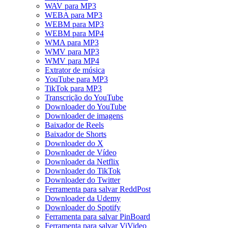
WAV para MP3
WEBA para MP3
WEBM para MP3
WEBM para MP4
WMA para MP3
WMV para MP3
WMV para MP4
Extrator de música
YouTube para MP3
TikTok para MP3
Transcrição do YouTube
Downloader do YouTube
Downloader de imagens
Baixador de Reels
Baixador de Shorts
Downloader do X
Downloader de Vídeo
Downloader da Netflix
Downloader do TikTok
Downloader do Twitter
Ferramenta para salvar ReddPost
Downloader da Udemy
Downloader do Spotify
Ferramenta para salvar PinBoard
Ferramenta para salvar ViVideo