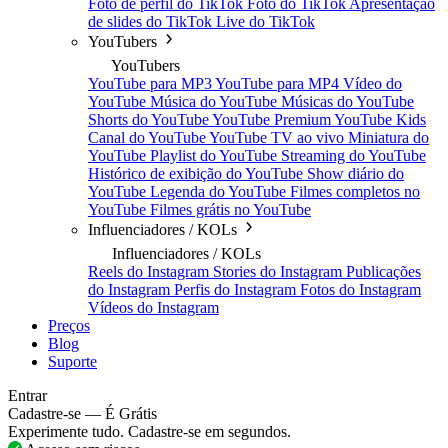
Foto de perfil do TikTok
Foto do TikTok
Apresentação
de slides do TikTok
Live do TikTok
YouTubers
YouTubers
YouTube para MP3
YouTube para MP4
Vídeo do
YouTube
Música do YouTube
Músicas do YouTube
Shorts do YouTube
YouTube Premium
YouTube Kids
Canal do YouTube
YouTube TV ao vivo
Miniatura do
YouTube
Playlist do YouTube
Streaming do YouTube
Histórico de exibição do YouTube
Show diário do
YouTube
Legenda do YouTube
Filmes completos no
YouTube
Filmes grátis no YouTube
Influenciadores / KOLs
Influenciadores / KOLs
Reels do Instagram
Stories do Instagram
Publicações
do Instagram
Perfis do Instagram
Fotos do Instagram
Vídeos do Instagram
Preços
Blog
Suporte
Entrar
Cadastre-se — É Grátis
Experimente tudo. Cadastre-se em segundos.