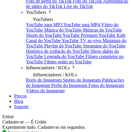
Foto de perfil do TikTok
Foto do TikTok
Apresentação
de slides do TikTok
Live do TikTok
YouTubers
YouTubers
YouTube para MP3
YouTube para MP4
Vídeo do
YouTube
Música do YouTube
Músicas do YouTube
Shorts do YouTube
YouTube Premium
YouTube Kids
Canal do YouTube
YouTube TV ao vivo
Miniatura do
YouTube
Playlist do YouTube
Streaming do YouTube
Histórico de exibição do YouTube
Show diário do
YouTube
Legenda do YouTube
Filmes completos no
YouTube
Filmes grátis no YouTube
Influenciadores / KOLs
Influenciadores / KOLs
Reels do Instagram
Stories do Instagram
Publicações
do Instagram
Perfis do Instagram
Fotos do Instagram
Vídeos do Instagram
Preços
Blog
Suporte
Entrar
Cadastre-se — É Grátis
Experimente tudo. Cadastre-se em segundos.