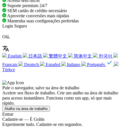
Acesso sem riscos
Suporte premium 24/7
SEM cartão de crédito necessário
Aproveite conversões mais rápidas
Mantenha suas configurações preferidas
Login Seguro
Olá,
English
日本語
繁體中文
简体中文
한국어
Français
Deutsch
Español
Italiano
Português
Türkçe
Pule o navegador, salve na área de trabalho
Acelere seu fluxo de trabalho. Crie um atalho na área de trabalho
para acesso instantâneo. Funciona como um app, só que mais
rápido.
Atalho na área de trabalho
Entrar
Cadastre-se — É Grátis
Experimente tudo. Cadastre-se em segundos.