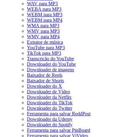
WAV para MP3
WEBA para MP3
WEBM para MP3
WEBM para MP4
WMA para MP3
WMV para MP3
WMV para MP4
Extrator de música
YouTube para MP3
TikTok para MP3
Transcrição do YouTube
Downloader do YouTube
Downloader de imagens
Baixador de Reels
Baixador de Shorts
Downloader do X
Downloader de Vídeo
Downloader da Netflix
Downloader do TikTok
Downloader do Twitter
Ferramenta para salvar ReddPost
Downloader da Udemy
Downloader do Spotify
Ferramenta para salvar PinBoard
Ferramenta para salvar ViVideo