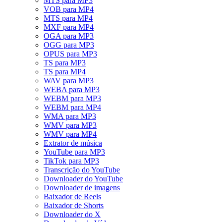
MTS para MP3
VOB para MP4
MTS para MP4
MXF para MP4
OGA para MP3
OGG para MP3
OPUS para MP3
TS para MP3
TS para MP4
WAV para MP3
WEBA para MP3
WEBM para MP3
WEBM para MP4
WMA para MP3
WMV para MP3
WMV para MP4
Extrator de música
YouTube para MP3
TikTok para MP3
Transcrição do YouTube
Downloader do YouTube
Downloader de imagens
Baixador de Reels
Baixador de Shorts
Downloader do X